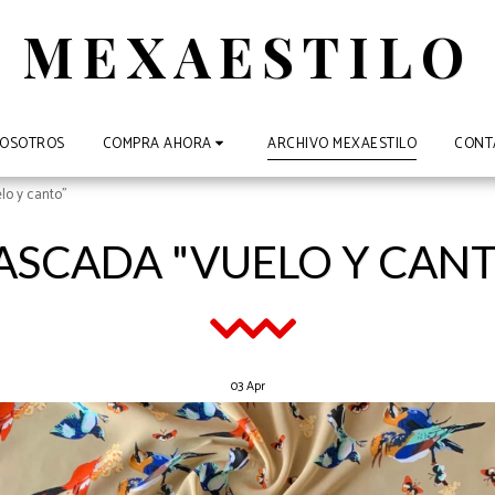
MEXAESTILO
NOSOTROS
ARCHIVO MEXAESTILO
CONT
COMPRA AHORA
o y canto"
SCADA "VUELO Y CAN
03
Apr