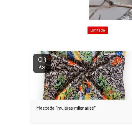
Limitada
03
Apr
Mascada "mujeres milenarias"